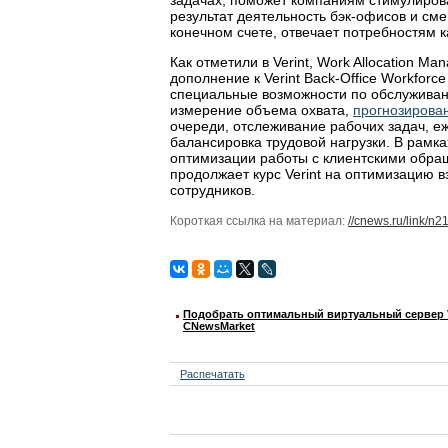
результат деятельность бэк-офисов и сме
конечном счете, отвечает потребностям ка
Как отметили в Verint, Work Allocation M
дополнение к Verint Back-Office Workfor
специальные возможности по обслужива
измерение объема охвата,
прогнозирова
очереди, отслеживание рабочих задач, 
балансировка трудовой нагрузки. В рамк
оптимизации работы с клиентскими обр
продолжает курс Verint на оптимизацию 
сотрудников.
Короткая ссылка на материал:
//cnews.ru/link/n
Подобрать оптимальный виртуальный сервер 
CNewsMarket
Распечатать