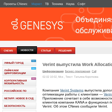
Проекты
CNews
:
Маркет
ТВ
Техника
Наука
Софт
НОВОСТИ
CNEWS
СТАТЬИ
РЕШЕНИЯ
УМНЫЙ ГОРОД
Verint выпустила Work Allocat
ЛАЙФХАКИ
Цифровизация
Бизнес-приложения
Call
ЦИФРОВИЗАЦИИ
02.02 10:02, Мск
, Текст: Татьяна Короткова
КОРПОРАТИВНАЯ
МОБИЛЬНОСТЬ
Компания
Verint Systems
выпустила допо
РОССИЙСКОЕ ПО
оптимизации работы с клиентами —
Verin
Приложение сочетает в себе возможност
NETAPP: НОВОЕ В СХД
клиентов компании KANA и функционал п
Verint. Об этом CNews сообщили Verint.
БЕЗОПАСНОСТЬ