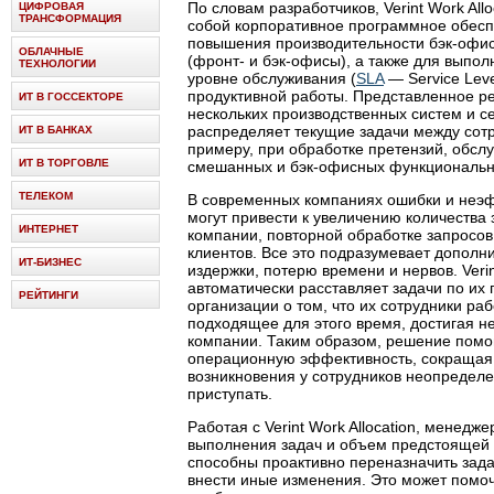
По словам разработчиков, Verint Work All
ЦИФРОВАЯ
ТРАНСФОРМАЦИЯ
собой корпоративное программное обесп
повышения производительности бэк-офис
ОБЛАЧНЫЕ
(фронт- и бэк-офисы), а также для выпо
ТЕХНОЛОГИИ
уровне обслуживания (
SLA
— Service Lev
продуктивной работы. Представленное р
ИТ В ГОССЕКТОРЕ
нескольких производственных систем и с
распределяет текущие задачи между сотр
ИТ В БАНКАХ
примеру, при обработке претензий, обс
ИТ В ТОРГОВЛЕ
смешанных и бэк-офисных функциональн
ТЕЛЕКОМ
В современных компаниях ошибки и неэ
могут привести к увеличению количества 
ИНТЕРНЕТ
компании, повторной обработке запросов
клиентов. Все это подразумевает допол
ИТ-БИЗНЕС
издержки, потерю времени и нервов. Verin
автоматически расставляет задачи по их
РЕЙТИНГИ
организации о том, что их сотрудники р
подходящее для этого время, достигая н
компании. Таким образом, решение помог
операционную эффективность, сокращая 
возникновения у сотрудников неопределен
приступать.
Работая с Verint Work Allocation, менедж
выполнения задач и объем предстоящей р
способны проактивно переназначить зада
внести иные изменения. Это может помоч