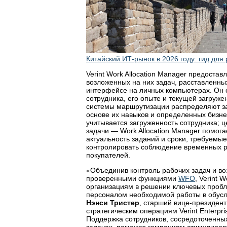
Китайский ИТ-рынок в 2026 году: гид для
Verint Work Allocation Manager предостав
возложенных на них задач, расставленны
интерфейсе на личных компьютерах. Он 
сотрудника, его опыте и текущей загруж
системы маршрутизации распределяют з
основе их навыков и определенных бизнес
учитывается загруженность сотрудника; ц
задачи — Work Allocation Manager помог
актуальность заданий и сроки, требуемые
контролировать соблюдение временных 
покупателей.
«Объединив контроль рабочих задач и в
проверенными функциями
WFO
, Verint 
организациям в решении ключевых пробл
персоналом необходимой работы в обусл
Нэнси Тристер
, старший вице-президен
стратегическим операциям Verint Enterprise
Поддержка сотрудников, сосредоточенны
задачах, поможет компаниям стимулиров